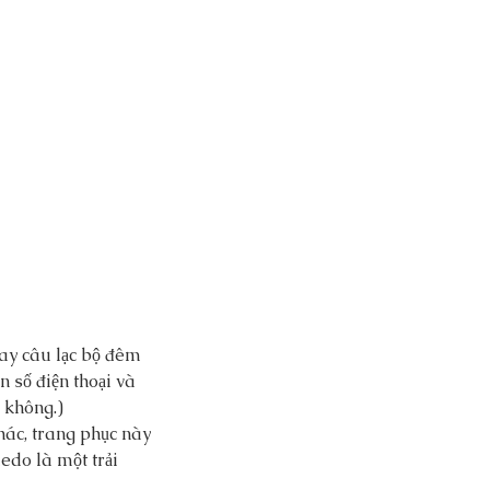
hay câu lạc bộ đêm 
 số điện thoại và 
y không.)
hác, trang phục này 
xedo là một trải 