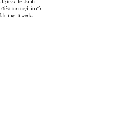
 Bạn có thể dành 
a điều mà mọi tín đồ 
n khi mặc tuxedo.