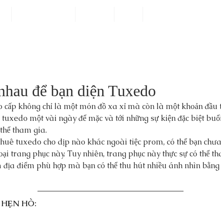
Đo
Ảnh Khách Hàng
Dịch Vụ
Blog
Về Chúng Tôi
 nhau để bạn diện Tuxedo
́p không chỉ là một món đồ xa xỉ mà còn là một khoản đầu tu
tuxedo một vài ngày để mặc và tới những sự kiện đặc biệt buổi
́ thể tham gia.
thuê tuxedo cho dịp nào khác ngoài tiệc prom, có thể bạn chưa
loại trang phục này. Tuy nhiên, trang phục này thực sự có thể th
 địa điểm phù hợp mà bạn có thể thu hút nhiều ánh nhìn bằn
 HẸN HÒ: 