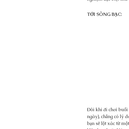
TỚI SÒNG BẠC:
Đôi khi đi chơi buổi
ngày), chẳng có lý d
bạn sẽ lột xác từ m