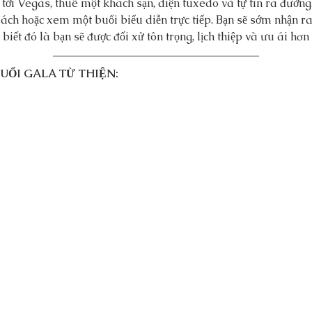
tới Vegas, thuê một khách sạn, diện tuxedo và tự tin ra đường.
dách hoặc xem một buổi biểu diễn trực tiếp. Bạn sẽ sớm nhận r
iết đó là bạn sẽ được đối xử tôn trọng, lịch thiệp và ưu ái hơ
BUỔI GALA TỪ THIỆN: