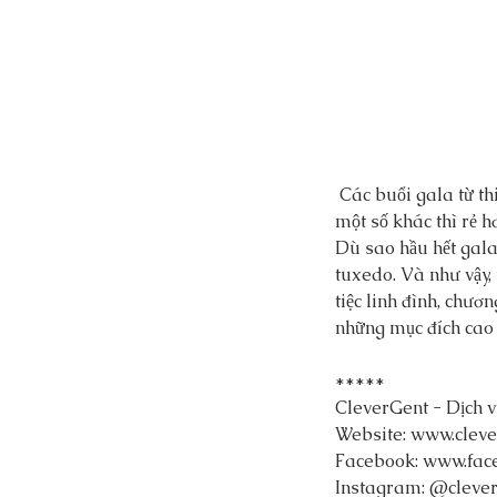
Our Recent Posts
 Các buổi gala từ thiện vô cùng đa dạng. Một số sự kiện tốn hàng nghìn đô la để tham dự trong khi 
một số khác thì rẻ h
Dù sao hầu hết gala
tuxedo. Và như vậy,
tiệc linh đình, chươn
những mục đích cao 
*****
CleverGent - Dịch v
Website: www.cleve
Facebook: www.fac
Instagram: @clever