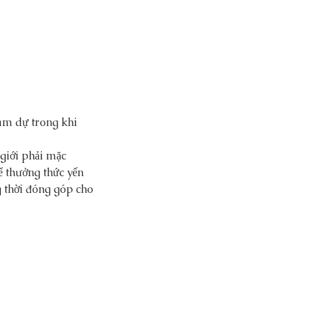
giới phải mặc 
 thưởng thức yến 
g thời đóng góp cho 
ng Hợp Các Nhà May Vest
 Tiếng, Uy Tín Tại Hà Nội