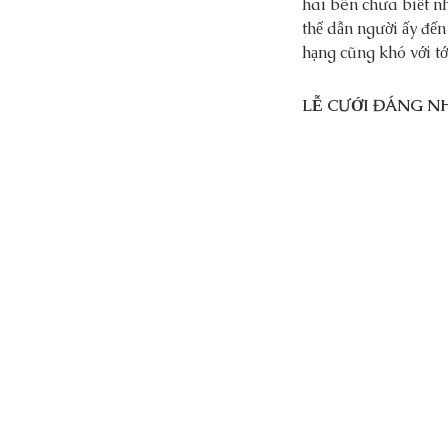
hai bên chưa biết n
thể dẫn người ấy đế
hạng cũng khó với tớ
LỄ CƯỚI ĐÁNG N