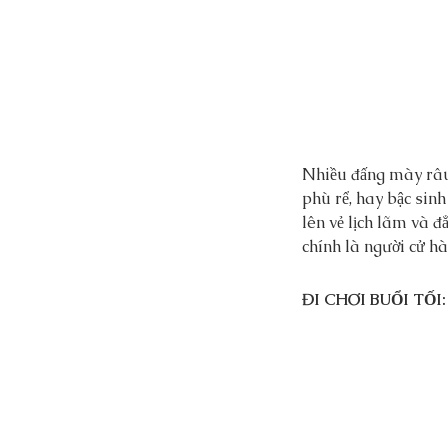
Nhiều đấng mày râu 
phù rể, hay bậc sin
lên vẻ lịch lãm và đ
chính là người cử hà
ĐI CHƠI BUỔI TỐI: