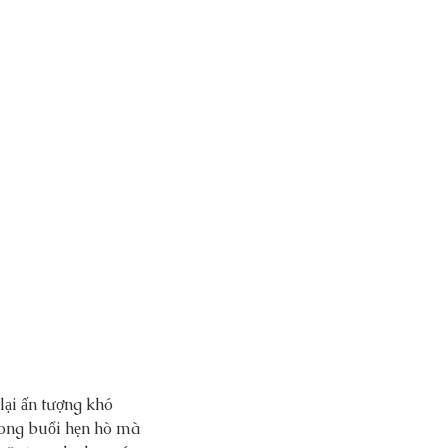
ại ấn tượng khó 
rong buổi hẹn hò mà 