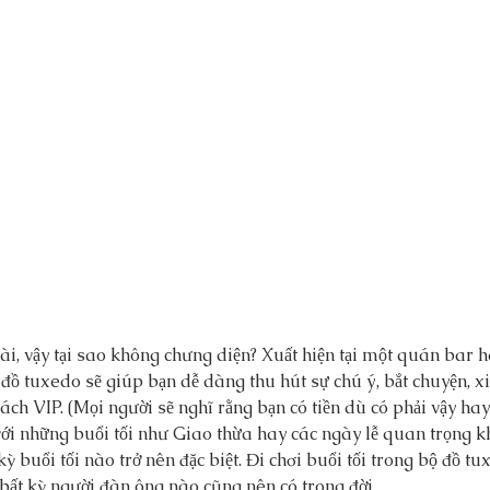
ài, vậy tại sao không chưng diện? Xuất hiện tại một quán bar 
đồ tuxedo sẽ giúp bạn dễ dàng thu hút sự chú ý, bắt chuyện, xin
ch VIP. (Mọi người sẽ nghĩ rằng bạn có tiền dù có phải vậy ha
ới những buổi tối như Giao thừa hay các ngày lễ quan trọng k
kỳ buổi tối nào trở nên đặc biệt. Đi chơi buổi tối trong bộ đồ tu
bất kỳ người đàn ông nào cũng nên có trong đời.