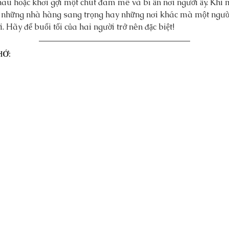
hau hoặc khơi gợi một chút đam mê và bí ẩn nơi người ấy. Khi 
n những nhà hàng sang trọng hay những nơi khác mà một ngườ
i. Hãy để buổi tối của hai người trở nên đặc biệt!
HỚ: