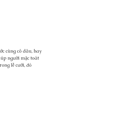
ớc cùng cô dâu, hay 
iúp người mặc toát 
ong lễ cưới, đó 