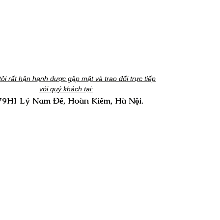
ôi rất hận hạnh được gặp mặt và trao đổi trực tiếp
với quý khách tại:
79H1 Lý Nam Đế, Hoàn Kiếm, Hà Nội.
m Hiểu:
Trợ Giúp:
n Phẩm Và Dịch Vụ
Trung Tâm Trợ Giúp
Chúng Tôi
ển Dụng