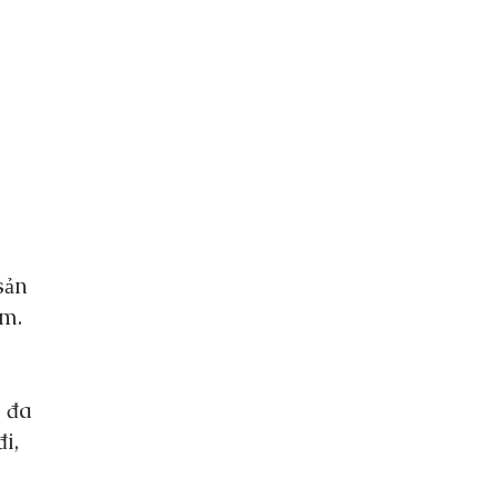
thời
 sản
hẩm.
 là
giao
i đa
 đi,