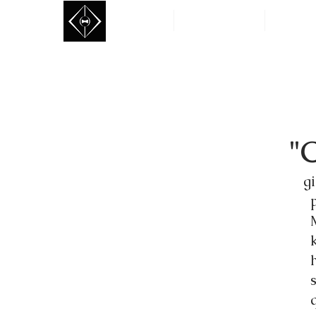
Home
Rental Collection
Custom Ta
"
gia
phẩ
Một
kho
hàn
sau
quý