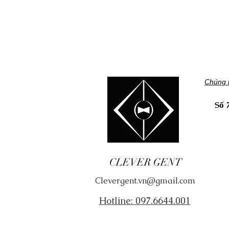
Chúng t
Số 
​Tì
CLEVER GENT
​Sả
Clevergent.vn@gmail.com
Về 
Hotline: 097.6644.001
Tuy