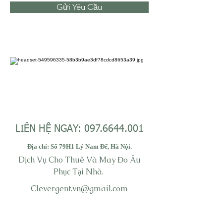
Gửi Yêu Cầu
LIÊN HỆ NGAY:
097.6644.001
Địa chỉ: Số 79H1 Lý Nam Đế, Hà Nội.
Dịch Vụ Cho Thuê Và May Đo Âu
Phục Tại Nhà.
Clevergent.vn@gmail.com
Địa Chỉ: Số
H
Lý Nam Đế, Hà
79
1
Nội