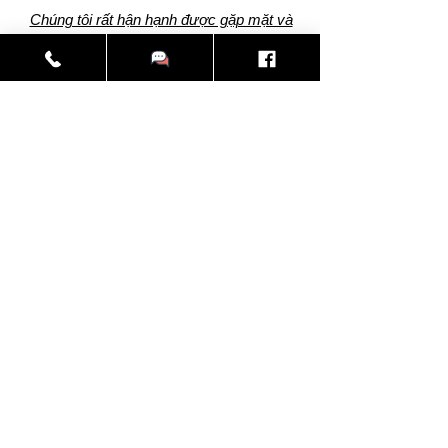
Chúng tôi rất hận hạnh được gặp mặt và
trao đổi trực tiếp với quý khách tại:
Số 79H1 Lý Nam Đế, Hoàn Kiếm,
Hà Nội.
​Tìm Hiểu:
​Sản Phẩm Và Dịch Vụ
Trợ Giúp:
Trung Tâm Trợ Giúp
Về Chúng Tôi
Tuyển Dụng