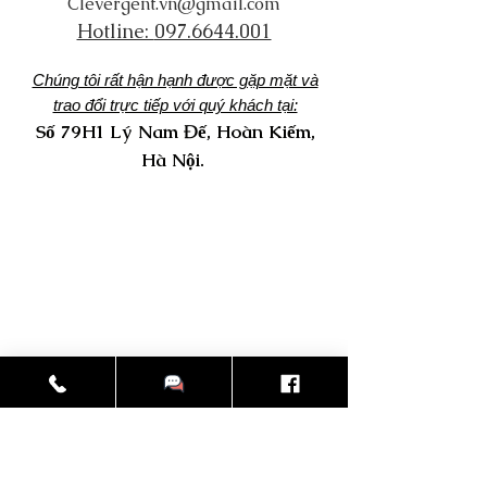
Clevergent.vn@gmail.com
Hotline:
097.6644.001
Chúng tôi rất hận hạnh được gặp mặt và
trao đổi trực tiếp với quý khách tại:
Số 79H1 Lý Nam Đế, Hoàn Kiếm,
Hà Nội.
​Tìm Hiểu:
​Sản Phẩm Và Dịch Vụ
Trợ Giúp:
Trung Tâm Trợ Giúp
Về Chúng Tôi
Tuyển Dụng