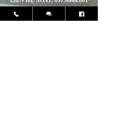
Dịch Vụ Cho Thuê Âu Phục Cao Cấp
Thư viện ảnh khách hàng
CLEVER GENT
Clevergent.vn@gmail.com
Hotline:
097.6644.001
Chúng tôi rất hận hạnh được gặp mặt và
trao đổi trực tiếp với quý khách tại:
Số 79H1 Lý Nam Đế, Hoàn Kiếm,
Hà Nội.