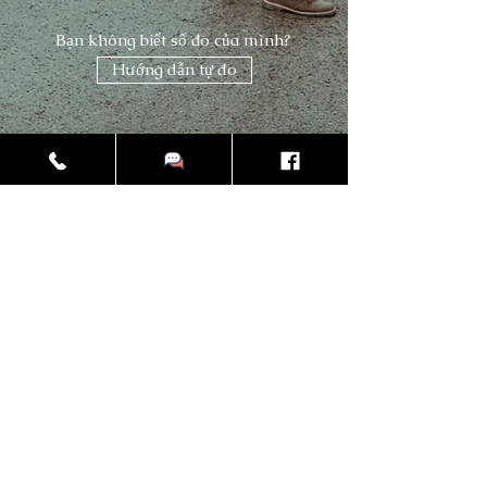
Bạn không biết số đo của mình?
Hướng dẫn tự đo
LIÊN HỆ NGAY:
097.6644.001
Dịch Vụ Cho Thuê Âu Phục Cao Cấp
Thư viện ảnh khách hàng
CLEVER GENT
Clevergent.vn@gmail.com