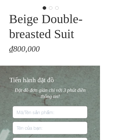
Beige Double-
breasted Suit
Price
₫800,000
Tiến hành đặt đồ
Đặt đồ đơn giản chỉ với 3 phút điền
thông tin!