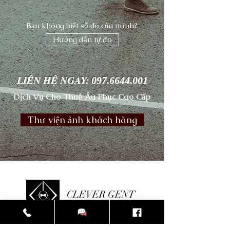
Bạn không biết số đo của mình?
Hướng dẫn tự đo
LIÊN HỆ NGAY:
097.6644.001
Dịch Vụ Cho Thuê Âu Phục Cao Cấp
Thư viện ảnh khách hàng
CLEVER GENT
Clevergent.vn@gmail.com