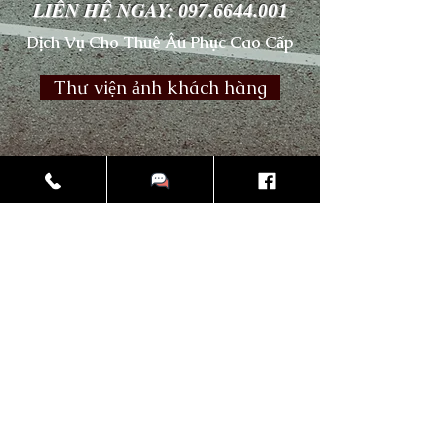
LIÊN HỆ NGAY:
097.6644.001
Dịch Vụ Cho Thuê Âu Phục Cao Cấp
Thư viện ảnh khách hàng
CLEVER GENT
Clevergent.vn@gmail.com
Hotline:
097.6644.001
Chúng tôi rất hận hạnh được gặp mặt và
trao đổi trực tiếp với quý khách tại:
Số 79H1 Lý Nam Đế, Hoàn Kiếm,
Hà Nội.