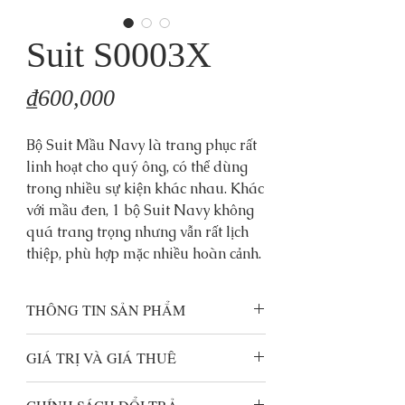
Suit S0003X
Price
₫600,000
Bộ Suit Mầu Navy là trang phục rất
linh hoạt cho quý ông, có thể dùng
trong nhiều sự kiện khác nhau. Khác
với mầu đen, 1 bộ Suit Navy không
quá trang trọng nhưng vẫn rất lịch
thiệp, phù hợp mặc nhiều hoàn cảnh.
THÔNG TIN SẢN PHẨM
Vải
:
85% wool, 15% polyester. 130s
GIÁ TRỊ VÀ GIÁ THUÊ
Mầu:
Navy
Dáng:
2 khuy, đệm vai mỏng
Giá trị:
8.000.000 VND