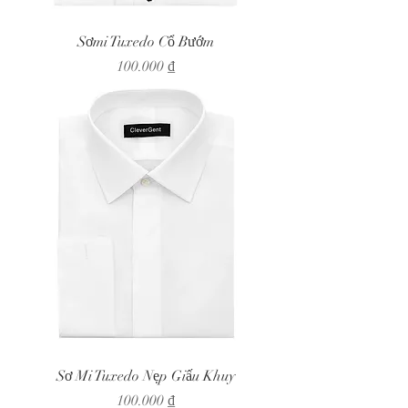
Sơmi Tuxedo Cổ Bướm
Giá
100.000 ₫
Sơ Mi Tuxedo Nẹp Giấu Khuy
Giá
100.000 ₫