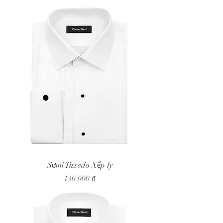
Sơmi Tuxedo Xếp ly
Giá
130.000 ₫