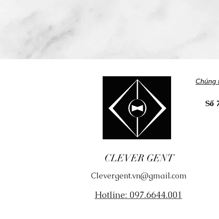
Chúng t
Số 
​Tì
CLEVER GENT
​Sả
Clevergent.vn@gmail.com
Về 
Hotline: 097.6644.001
Tuy