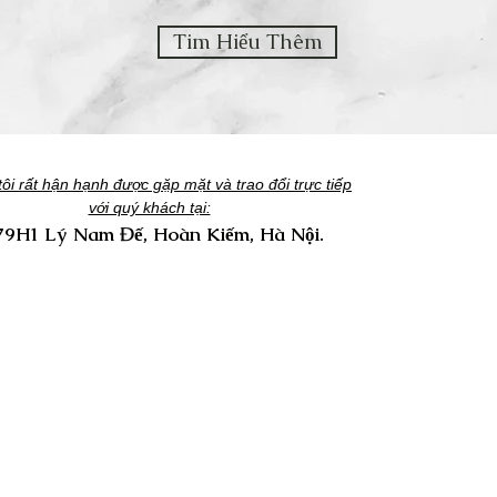
Tim Hiểu Thêm
ôi rất hận hạnh được gặp mặt và trao đổi trực tiếp
với quý khách tại:
79H1 Lý Nam Đế, Hoàn Kiếm, Hà Nội.
m Hiểu:
Trợ Giúp:
n Phẩm Và Dịch Vụ
Trung Tâm Trợ Giúp
Chúng Tôi
ển Dụng