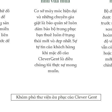
như vừa mua
b
thử đồ
Cơ sở máy móc hiện đại
Bộ đ
 để
và những chuyên gia
được 
g sản
giặt là bảo quản sẽ luôn
trước 
 miễn
đảm bảo bộ trang phục
sao
 liên
bạn thuê luôn ở trạng
hoàn
ước để
thái mới và đẹp nhất. Sự
độ v
tự tin của khách hàng
vẫn có
khi mặc đồ của
hoặc
CleverGent là điều
mới
chúng tôi thực sự mong
chỉn
muốn.
Khám phá thư viện âu phục của Clever Gent