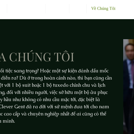
Đo
Ảnh Khách Hàng
Dịch Vụ
Blog
Về Chúng Tôi
A CHÚNG TÔI
i tiệc sang trọng? Hoặc một sự kiện đánh dấu mốc
 diễn ra? Dù ở trong hoàn cảnh nào, thì bạn cũng cần
ệt với 1 bộ suit hoặc 1 bộ tuxedo chỉnh chu và lịch
ằng, đối với nhiều người, việc sở hữu một bộ âu phục
y hầu như không có nhu cầu mặc tới, đặc biệt là
 Clever Gent đã ra đời với sứ mệnh đưa tới cho nam
ục cao cấp và chuyên nghiệp nhất để ai cũng có thể
ủa mình.